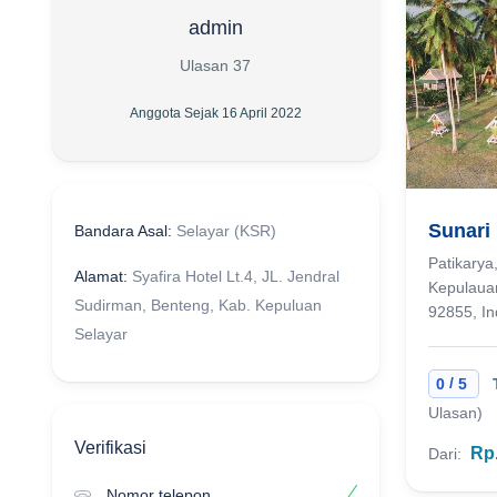
admin
Ulasan 37
Anggota Sejak 16 April 2022
Sunari
Bandara Asal:
Selayar (KSR)
Patikarya
Alamat:
Syafira Hotel Lt.4, JL. Jendral
Kepulauan
Sudirman, Benteng, Kab. Kepuluan
92855, In
Selayar
/
0
5
Ulasan)
Verifikasi
Rp.
Dari:
Nomor telepon