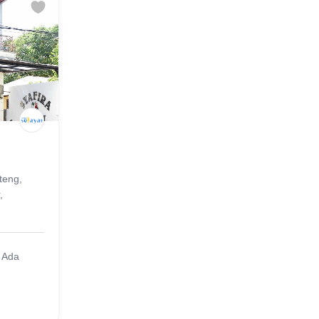
teng,
,
k Ada