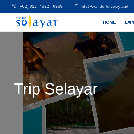
(+62) 822 -4822 - 8989
info@wonderfulselayar.id
HOME
EXP
Trip Selayar