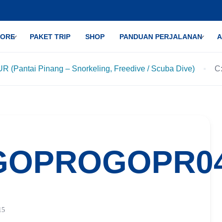
LORE
PAKET TRIP
SHOP
PANDUAN PERJALANAN
A
Pantai Pinang – Snorkeling, Freedive / Scuba Dive)
C
GOPROGOPR0
15