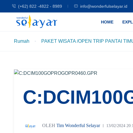
(+62) 822 -4822 - 8989
info@wonderfulselayar.id
HOME
EXP
Rumah
PAKET WISATA /OPEN TRIP PANTAI TIMUR (
C:DCIM100
OLEH
Tim Wonderful Selayar
13/02/2024 20: