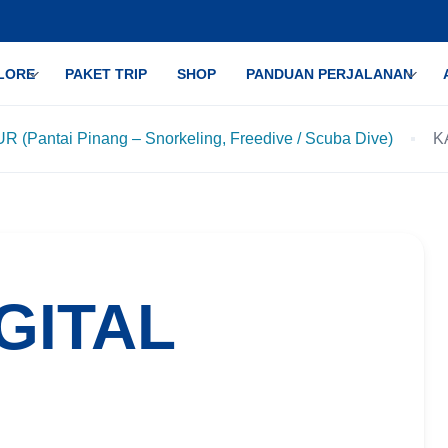
LORE
PAKET TRIP
SHOP
PANDUAN PERJALANAN
Pantai Pinang – Snorkeling, Freedive / Scuba Dive)
K
GITAL