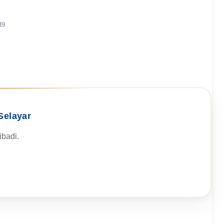
39
Selayar
badi.