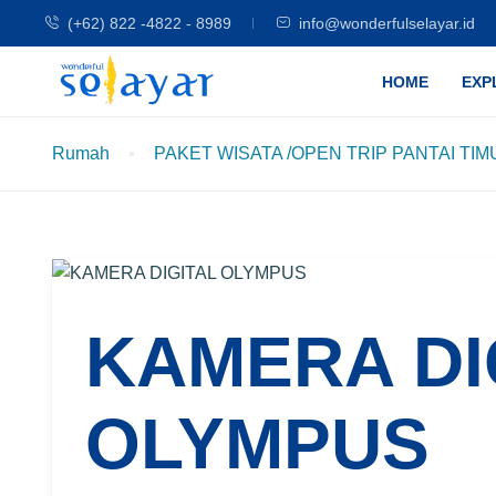
(+62) 822 -4822 - 8989
info@wonderfulselayar.id
HOME
EXP
Rumah
PAKET WISATA /OPEN TRIP PANTAI TIMUR (
KAMERA DI
OLYMPUS