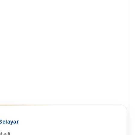
Selayar
badi.