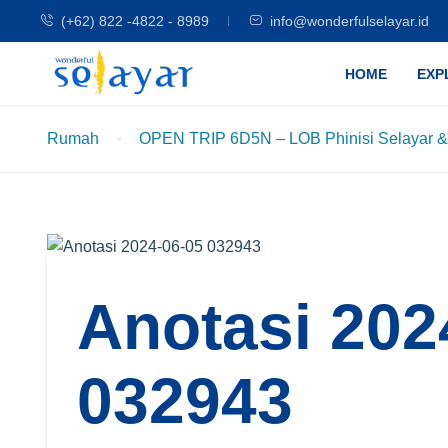
(+62) 822 -4822 - 8989
info@wonderfulselayar.id
HOME
EXP
Rumah
OPEN TRIP 6D5N – LOB Phinisi Selayar &
Anotasi 202
032943