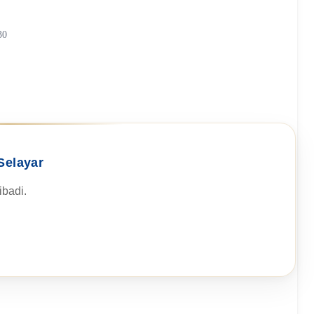
30
Selayar
badi.