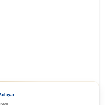
Selayar
badi.