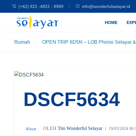
(+62) 822 -4822 - 8989
info@wonderfulselayar.id
HOME
EXP
Rumah
OPEN TRIP 6D5N – LOB Phinisi Selayar &
DSCF5634
OLEH
Tim Wonderful Selayar
19/03/2024 06: