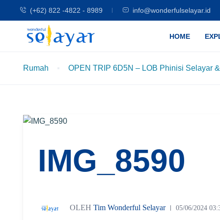
(+62) 822 -4822 - 8989
info@wonderfulselayar.id
HOME
EXP
Rumah
OPEN TRIP 6D5N – LOB Phinisi Selayar &
IMG_8590
OLEH
Tim Wonderful Selayar
05/06/2024 03: