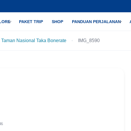
LORE
PAKET TRIP
SHOP
PANDUAN PERJALANAN
 Taman Nasional Taka Bonerate
IMG_8590
36