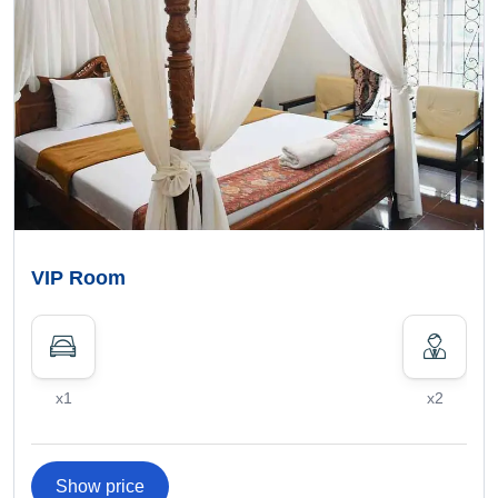
VIP Room
x1
x2
Show price