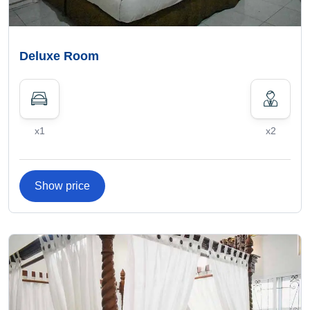
Deluxe Room
x1
x2
Show price