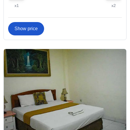
x1
x2
Show price