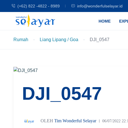
(+62) 822 -4822 - 8989
info@wonderfulselayar.id
HOME
EXP
Rumah
Liang Lipang / Goa
DJI_0547
DJI_0547
OLEH
Tim Wonderful Selayar
06/07/2022 22: