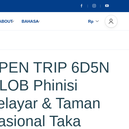
ABOUT
BAHASA
Rp
PEN TRIP 6D5N
 LOB Phinisi
elayar & Taman
asional Taka