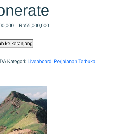
onerate
00,000
–
Rp
55,000,000
h ke keranjang
T/A
Kategori:
Liveaboard
,
Perjalanan Terbuka