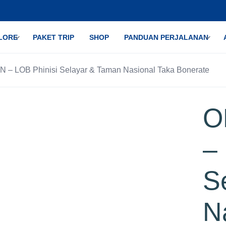
LORE
PAKET TRIP
SHOP
PANDUAN PERJALANAN
– LOB Phinisi Selayar & Taman Nasional Taka Bonerate
O
–
S
N