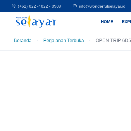
(+62) 822 -4822 - 8989
info@wonderfulselayar.id
HOME
EXP
Beranda
Perjalanan Terbuka
OPEN TRIP 6D5N 