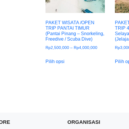
PAKET WISATA /OPEN
PAKET
TRIP PANTAI TIMUR
TRIP 
(Pantai Pinang – Snorkeling,
Selaya
Freedive / Scuba Dive)
(Jelaj
Rp
2,500,000
–
Rp
4,000,000
Rp
3,00
Pilih opsi
Pilih o
ORE
ORGANISASI