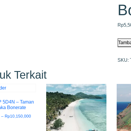
B
Rp
5,5
Tamba
SKU:
uk Terkait
 5D4N – Taman
aka Bonerate
–
Rp
10,150,000