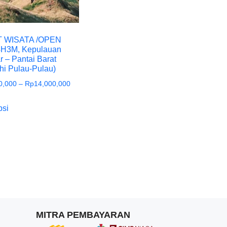
 WISATA /OPEN
4H3M, Kepulauan
r – Pantai Barat
ahi Pulau-Pulau)
0,000
–
Rp
14,000,000
psi
MITRA PEMBAYARAN